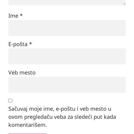
Ime
*
E-pošta
*
Veb mesto
Sačuvaj moje ime, e-poštu i veb mesto u
ovom pregledaču veba za sledeći put kada
komentarišem.