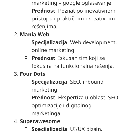
marketing – google oglašavanje
Prednost
: Poznat po inovativnom
pristupu i praktičnim i kreativnim
rešenjima.
Mania Web
Specijalizacija
: Web development,
online marketing
Prednost
: Iskusan tim koji se
fokusira na funkcionalna rešenja.
Four Dots
Specijalizacija
: SEO, inbound
marketing
Prednost
: Ekspertiza u oblasti SEO
optimizacije i digitalnog
marketinga.
Superawesome
Specijalizacija
: UI/UX dizajn,