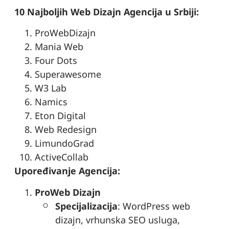
10 Najboljih Web Dizajn Agencija u Srbiji:
ProWebDizajn
Mania Web
Four Dots
Superawesome
W3 Lab
Namics
Eton Digital
Web Redesign
LimundoGrad
ActiveCollab
Upoređivanje Agencija:
ProWeb Dizajn
Specijalizacija
: WordPress web
dizajn, vrhunska SEO usluga,