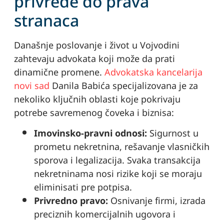
privrede do prava
stranaca
Današnje poslovanje i život u Vojvodini
zahtevaju advokata koji može da prati
dinamične promene.
Advokatska kancelarija
novi sad
Danila Babića specijalizovana je za
nekoliko ključnih oblasti koje pokrivaju
potrebe savremenog čoveka i biznisa:
Imovinsko-pravni odnosi:
Sigurnost u
prometu nekretnina, rešavanje vlasničkih
sporova i legalizacija. Svaka transakcija
nekretninama nosi rizike koji se moraju
eliminisati pre potpisa.
Privredno pravo:
Osnivanje firmi, izrada
preciznih komercijalnih ugovora i