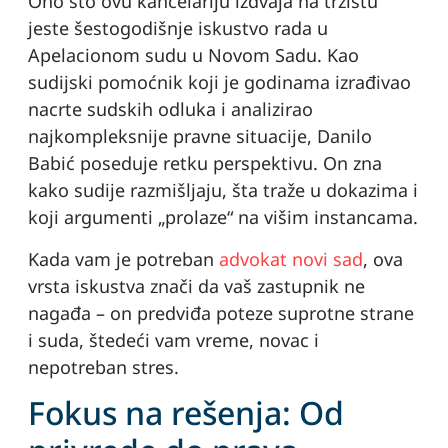
Ono što ovu kancelariju izdvaja na tržištu
jeste šestogodišnje iskustvo rada u
Apelacionom sudu u Novom Sadu. Kao
sudijski pomoćnik koji je godinama izrađivao
nacrte sudskih odluka i analizirao
najkompleksnije pravne situacije, Danilo
Babić poseduje retku perspektivu. On zna
kako sudije razmišljaju, šta traže u dokazima i
koji argumenti „prolaze“ na višim instancama.
Kada vam je potreban
advokat novi sad
, ova
vrsta iskustva znači da vaš zastupnik ne
nagađa – on predviđa poteze suprotne strane
i suda, štedeći vam vreme, novac i
nepotreban stres.
Fokus na rešenja: Od