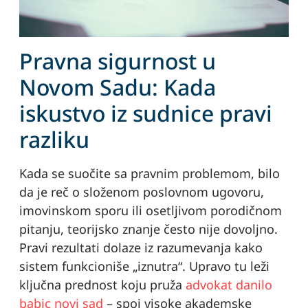
Pravna sigurnost u
Novom Sadu: Kada
iskustvo iz sudnice pravi
razliku
Kada se suočite sa pravnim problemom, bilo
da je reč o složenom poslovnom ugovoru,
imovinskom sporu ili osetljivom porodičnom
pitanju, teorijsko znanje često nije dovoljno.
Pravi rezultati dolaze iz razumevanja kako
sistem funkcioniše „iznutra“. Upravo tu leži
ključna prednost koju pruža
advokat danilo
babic novi sad
– spoj visoke akademske