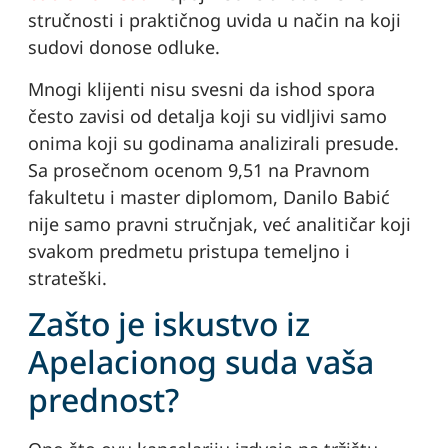
stručnosti i praktičnog uvida u način na koji
sudovi donose odluke.
Mnogi klijenti nisu svesni da ishod spora
često zavisi od detalja koji su vidljivi samo
onima koji su godinama analizirali presude.
Sa prosečnom ocenom 9,51 na Pravnom
fakultetu i master diplomom, Danilo Babić
nije samo pravni stručnjak, već analitičar koji
svakom predmetu pristupa temeljno i
strateški.
Zašto je iskustvo iz
Apelacionog suda vaša
prednost?