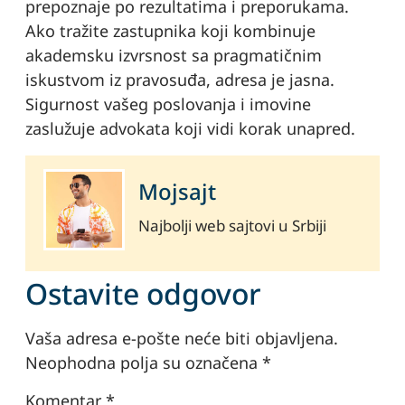
prepoznaje po rezultatima i preporukama.
Ako tražite zastupnika koji kombinuje
akademsku izvrsnost sa pragmatičnim
iskustvom iz pravosuđa, adresa je jasna.
Sigurnost vašeg poslovanja i imovine
zaslužuje advokata koji vidi korak unapred.
Mojsajt
Najbolji web sajtovi u Srbiji
Ostavite odgovor
Vaša adresa e-pošte neće biti objavljena.
Neophodna polja su označena
*
Komentar
*