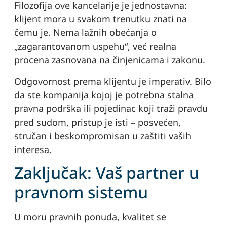
Filozofija ove kancelarije je jednostavna:
klijent mora u svakom trenutku znati na
čemu je. Nema lažnih obećanja o
„zagarantovanom uspehu“, već realna
procena zasnovana na činjenicama i zakonu.
Odgovornost prema klijentu je imperativ. Bilo
da ste kompanija kojoj je potrebna stalna
pravna podrška ili pojedinac koji traži pravdu
pred sudom, pristup je isti – posvećen,
stručan i beskompromisan u zaštiti vaših
interesa.
Zaključak: Vaš partner u
pravnom sistemu
U moru pravnih ponuda, kvalitet se